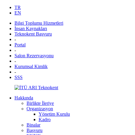
TR
EN
Bilgi Toplumu Hizmetleri
İnsan Kaynakları
Teknokent Başvuru
-
Portal
-
Salon Rezervasyonu
-
Kurumsal Kimlik
-
SSS
Hakkında
Birlikte İleriye
Organizasyon
Yönetim Kurulu
Kadro
Binalar
Başvuru