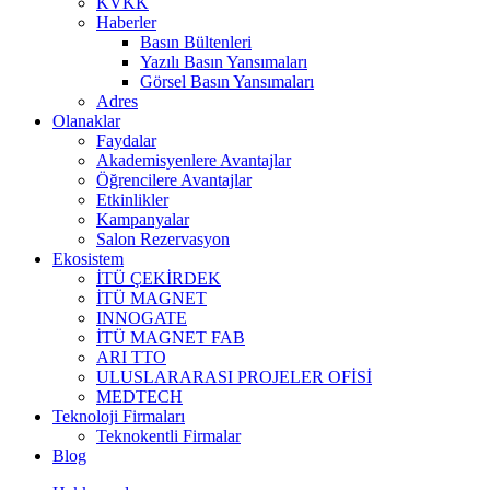
KVKK
Haberler
Basın Bültenleri
Yazılı Basın Yansımaları
Görsel Basın Yansımaları
Adres
Olanaklar
Faydalar
Akademisyenlere Avantajlar
Öğrencilere Avantajlar
Etkinlikler
Kampanyalar
Salon Rezervasyon
Ekosistem
İTÜ ÇEKİRDEK
İTÜ MAGNET
INNOGATE
İTÜ MAGNET FAB
ARI TTO
ULUSLARARASI PROJELER OFİSİ
MEDTECH
Teknoloji Firmaları
Teknokentli Firmalar
Blog