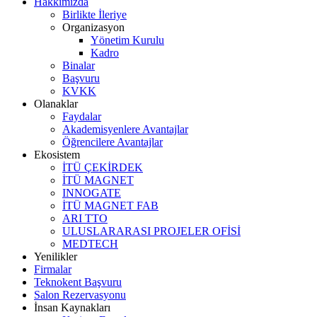
Hakkımızda
Birlikte İleriye
Organizasyon
Yönetim Kurulu
Kadro
Binalar
Başvuru
KVKK
Olanaklar
Faydalar
Akademisyenlere Avantajlar
Öğrencilere Avantajlar
Ekosistem
İTÜ ÇEKİRDEK
İTÜ MAGNET
INNOGATE
İTÜ MAGNET FAB
ARI TTO
ULUSLARARASI PROJELER OFİSİ
MEDTECH
Yenilikler
Firmalar
Teknokent Başvuru
Salon Rezervasyonu
İnsan Kaynakları