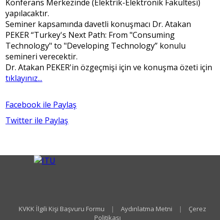
Konferans Merkezinde (Elektrik-Elektronik Fakültesi)
yapılacaktır.
Seminer kapsamında davetli konuşmacı Dr. Atakan
PEKER “Turkey's Next Path: From "Consuming
Technology" to "Developing Technology” konulu
semineri verecektir.
Dr. Atakan PEKER'in özgeçmişi için ve konuşma özeti için
tıklayınız...
Facebook ile Paylaş
Twitter ile Paylaş
KVKK İlgili Kişi Başvuru Formu
|
Aydınlatma Metni
|
Çerez
Politikası