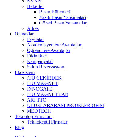
KVKK
Haberler
Basın Bültenleri
Yazılı Basın Yansımaları
Görsel Basın Yansımaları
Adres
Olanaklar
Faydalar
Akademisyenlere Avantajlar
Öğrencilere Avantajlar
Etkinlikler
Kampanyalar
Salon Rezervasyon
Ekosistem
İTÜ ÇEKİRDEK
İTÜ MAGNET
INNOGATE
İTÜ MAGNET FAB
ARI TTO
ULUSLARARASI PROJELER OFİSİ
MEDTECH
Teknoloji Firmaları
Teknokentli Firmalar
Blog