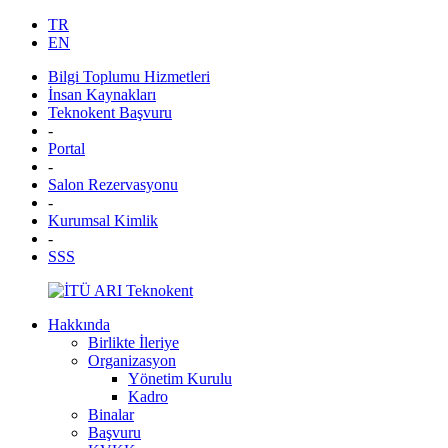
TR
EN
Bilgi Toplumu Hizmetleri
İnsan Kaynakları
Teknokent Başvuru
-
Portal
-
Salon Rezervasyonu
-
Kurumsal Kimlik
-
SSS
Hakkında
Birlikte İleriye
Organizasyon
Yönetim Kurulu
Kadro
Binalar
Başvuru