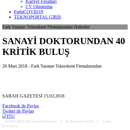
Kariyer Fırsatları
CV Oluşturma
FightCOVID19
TEKNOPORTAL GİRİŞ
Fark Yaratan Teknokent Firmalarından Haberler
SANAYİ DOKTORUNDAN 40
KRİTİK BULUŞ
20 Mart 2018 -
Fark Yaratan Teknokent Firmalarından
SABAH GAZETESİ 15.03.2018
Facebook ile Paylaş
Twitter ile Paylaş
KVKK İlgili Kişi Başvuru Formu
|
Aydınlatma Metni
|
Çerez
Politikası