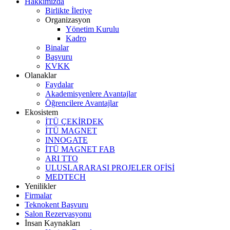
Hakkımızda
Birlikte İleriye
Organizasyon
Yönetim Kurulu
Kadro
Binalar
Başvuru
KVKK
Olanaklar
Faydalar
Akademisyenlere Avantajlar
Öğrencilere Avantajlar
Ekosistem
İTÜ ÇEKİRDEK
İTÜ MAGNET
INNOGATE
İTÜ MAGNET FAB
ARI TTO
ULUSLARARASI PROJELER OFİSİ
MEDTECH
Yenilikler
Firmalar
Teknokent Başvuru
Salon Rezervasyonu
İnsan Kaynakları