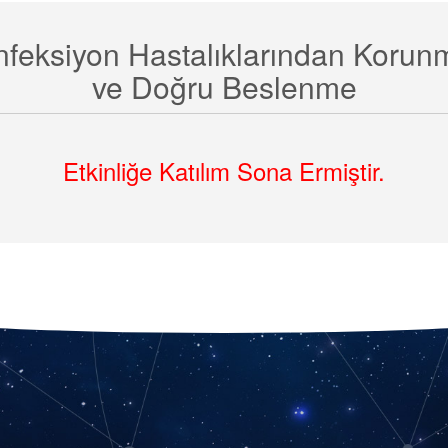
nfeksiyon Hastalıklarından Korun
ve Doğru Beslenme
Etkinliğe Katılım Sona Ermiştir.